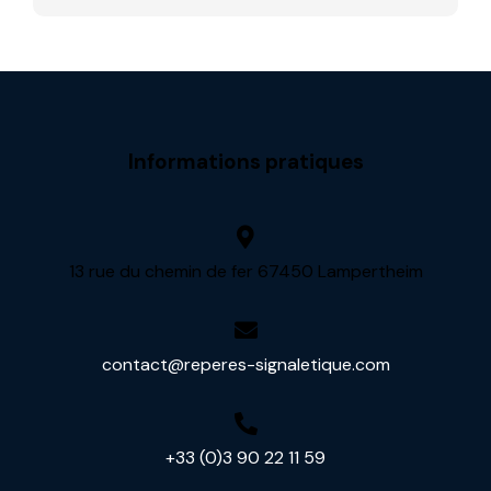
l
t
e
r
n
Informations pratiques
a
t
i
v
13 rue du chemin de fer 67450 Lampertheim
e
:
contact@reperes-signaletique.com
+33 (0)3 90 22 11 59