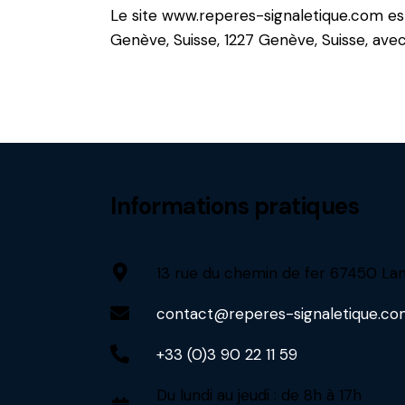
Le site www.reperes-signaletique.com est
Genève, Suisse, 1227 Genève, Suisse, ave
Informations pratiques
13 rue du chemin de fer 67450 L
contact@reperes-signaletique.c
+33 (0)3 90 22 11 59
Du lundi au jeudi : de 8h à 17h